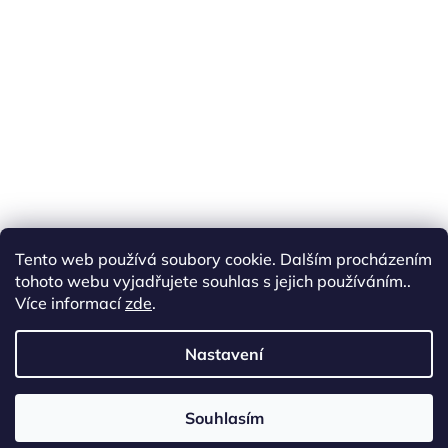
Tento web používá soubory cookie. Dalším procházením
tohoto webu vyjadřujete souhlas s jejich používáním..
Více informací
zde
.
Sledovat na Instagramu
Nastavení
cottonart.cz
Souhlasím
Copyright 2026
Cotton Art
. Všechna práva vyhrazena.
Vytvořil Shoptet