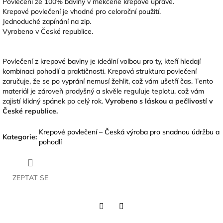
Povlečení ze 100% bavlny v měkčené krepové úpravě.
Krepové povlečení je vhodné pro celoroční použití.
Jednoduché zapínání na zip.
Vyrobeno v České republice.
Povlečení z krepové bavlny je ideální volbou pro ty, kteří hledají
kombinaci pohodlí a praktičnosti. Krepová struktura povlečení
zaručuje, že se po vyprání nemusí žehlit, což vám ušetří čas. Tento
materiál je zároveň prodyšný a skvěle reguluje teplotu, což vám
zajistí klidný spánek po celý rok.
Vyrobeno s láskou a pečlivostí v
České republice.
Krepové povlečení – Česká výroba pro snadnou údržbu a
Kategorie
:
pohodlí
ZEPTAT SE
Twitter
Facebook