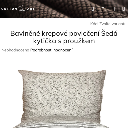
Přejít
Nák
Hledat
Přihlášení
na
obsah
koší
Kód:
Zvolte variantu
Bavlněné krepové povlečení Šedá
kytička s proužkem
Průměrné
Neohodnoceno
Podrobnosti hodnocení
hodnocení
produktu
je
0,0
z
5
hvězdiček.