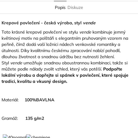
Popis
Diskuze
Krepové povlečení - česká výroba, styl
vende
Toto krásné krepové povlečení ve stylu
vende
kombinuje jemný
květinový motiv na polštáři s elegantním pruhovaným vzorem na
peřině, čímž dodá vaší ložnici nádech venkovské romantiky a
útulnosti. Díky kvalitnímu českému zpracování nabízí pohodlí,
dlouhou životnost a snadnou údržbu bez nutnosti žehlení.
Styl
vende
umožňuje snadnou oboustrannou kombinaci, takže si
můžete podle nálady zvolit vzhled, který vás potěší.
Podpořte
lokální výrobu a dopřejte si spánek v povlečení, které spojuje
tradici, kvalitu a vkusný design.
Materiál:
100
%BAVLNA
Gramáž:
135 g/m2