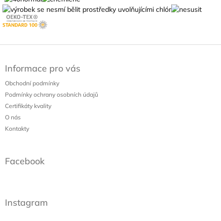
Z
á
Informace pro vás
p
a
Obchodní podmínky
t
Podmínky ochrany osobních údajů
í
Certifikáty kvality
O nás
Kontakty
Facebook
Instagram