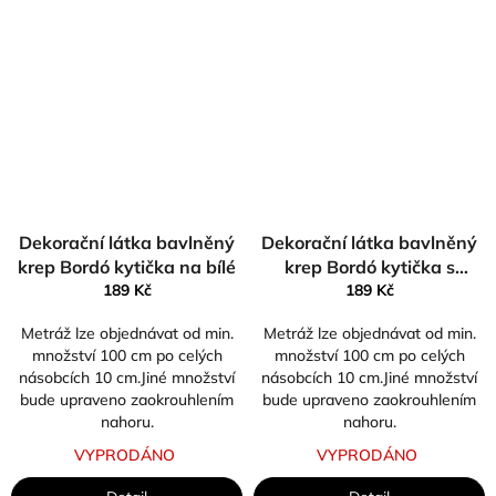
Dekorační látka bavlněný
Dekorační látka bavlněný
krep Bordó kytička na bílé
krep Bordó kytička s
189 Kč
lístečky na bílé
189 Kč
Metráž lze objednávat od min.
Metráž lze objednávat od min.
množství 100 cm po celých
množství 100 cm po celých
násobcích 10 cm.Jiné množství
násobcích 10 cm.Jiné množství
bude upraveno zaokrouhlením
bude upraveno zaokrouhlením
nahoru.
nahoru.
VYPRODÁNO
VYPRODÁNO