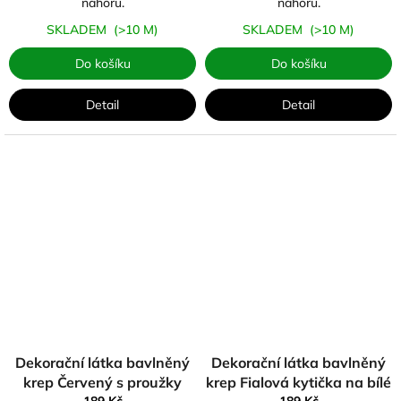
nahoru.
nahoru.
SKLADEM
(>10 M)
SKLADEM
(>10 M)
Do košíku
Do košíku
Detail
Detail
Dekorační látka bavlněný
Dekorační látka bavlněný
krep Červený s proužky
krep Fialová kytička na bílé