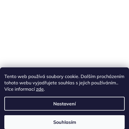
Tento web používá soubory cookie. Dalším procházením
tohoto webu vyjadřujete souhlas s jejich používáním..
Více informací
zde
.
Sledovat na Instagramu
Nastavení
cottonart.cz
Souhlasím
Copyright 2026
Cotton Art
. Všechna práva vyhrazena.
Vytvořil Shoptet