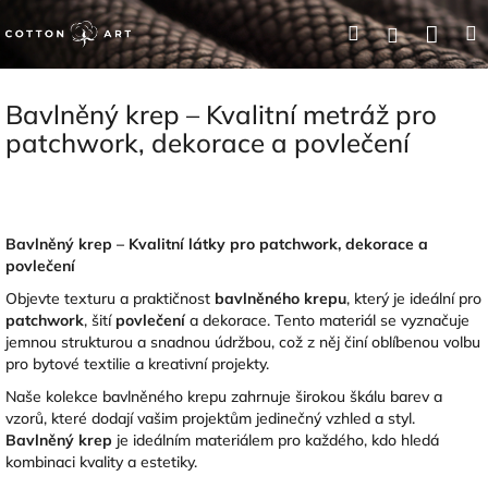
Přejít
Nák
Hledat
Přihlášení
na
obsah
koší
Bavlněný krep – Kvalitní metráž pro
patchwork, dekorace a povlečení
Bavlněný krep – Kvalitní látky pro patchwork, dekorace a
povlečení
Objevte texturu a praktičnost
bavlněného krepu
, který je ideální pro
patchwork
, šití
povlečení
a dekorace. Tento materiál se vyznačuje
jemnou strukturou a snadnou údržbou, což z něj činí oblíbenou volbu
pro bytové textilie a kreativní projekty.
Naše kolekce bavlněného krepu zahrnuje širokou škálu barev a
vzorů, které dodají vašim projektům jedinečný vzhled a styl.
Bavlněný krep
je ideálním materiálem pro každého, kdo hledá
kombinaci kvality a estetiky.