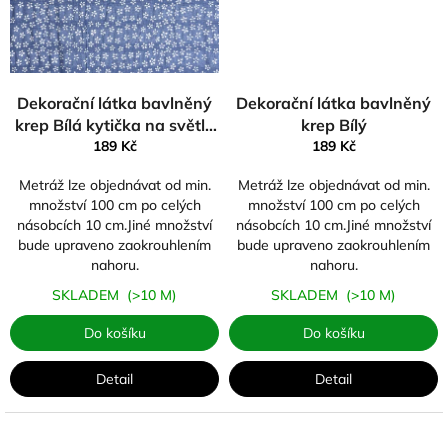
Dekorační látka bavlněný
Dekorační látka bavlněný
krep Bílá kytička na světle
krep Bílý
modré
189 Kč
189 Kč
Metráž lze objednávat od min.
Metráž lze objednávat od min.
množství 100 cm po celých
množství 100 cm po celých
násobcích 10 cm.Jiné množství
násobcích 10 cm.Jiné množství
bude upraveno zaokrouhlením
bude upraveno zaokrouhlením
nahoru.
nahoru.
SKLADEM
(>10 M)
SKLADEM
(>10 M)
Do košíku
Do košíku
Detail
Detail