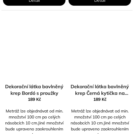
Detail
Detail
Dekorační látka bavlněný
Dekorační látka bavlněný
krep Bordó s proužky
krep Černá kytička na
189 Kč
béžové
189 Kč
Metráž lze objednávat od min.
Metráž lze objednávat od min.
množství 100 cm po celých
množství 100 cm po celých
násobcích 10 cm.Jiné množství
násobcích 10 cm.Jiné množství
bude upraveno zaokrouhlením
bude upraveno zaokrouhlením