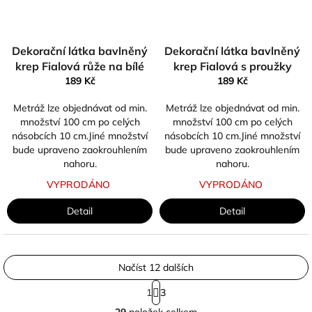
Dekorační látka bavlněný
Dekorační látka bavlněný
krep Fialová růže na bílé
krep Fialová s proužky
189 Kč
189 Kč
Metráž lze objednávat od min.
Metráž lze objednávat od min.
množství 100 cm po celých
množství 100 cm po celých
násobcích 10 cm.Jiné množství
násobcích 10 cm.Jiné množství
bude upraveno zaokrouhlením
bude upraveno zaokrouhlením
nahoru.
nahoru.
VYPRODÁNO
VYPRODÁNO
Detail
Detail
Načíst 12 dalších
S
1
3
t
O
r