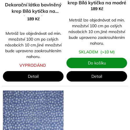
krep Bílá kytička na modré
ů
Dekorační látka bavlněný
189 Kč
krep Bílá kytička na
lososové
189 Kč
Metráž lze objednávat od min.
množství 100 cm po celých
násobcích 10 cm.Jiné množství
Metráž lze objednávat od min.
bude upraveno zaokrouhlením
množství 100 cm po celých
nahoru.
násobcích 10 cm.Jiné množství
bude upraveno zaokrouhlením
SKLADEM
(>10 M)
nahoru.
Do košíku
VYPRODÁNO
Detail
Detail