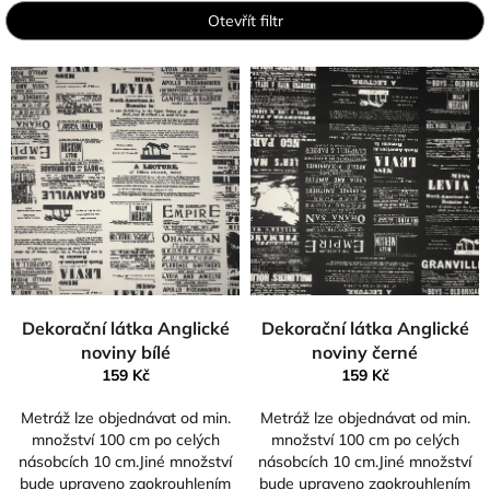
p
Otevřít filtr
r
o
V
d
ý
u
p
k
i
t
s
ů
p
r
o
d
u
k
Dekorační látka Anglické
Dekorační látka Anglické
t
noviny bílé
noviny černé
ů
159 Kč
159 Kč
Metráž lze objednávat od min.
Metráž lze objednávat od min.
množství 100 cm po celých
množství 100 cm po celých
násobcích 10 cm.Jiné množství
násobcích 10 cm.Jiné množství
bude upraveno zaokrouhlením
bude upraveno zaokrouhlením