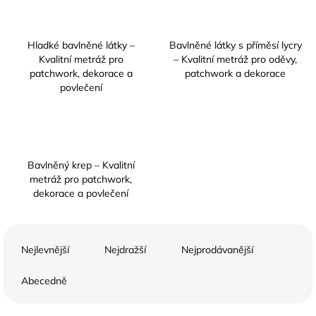
Hladké bavlněné látky –
Bavlněné látky s příměsí lycry
Kvalitní metráž pro
– Kvalitní metráž pro oděvy,
patchwork, dekorace a
patchwork a dekorace
povlečení
Bavlněný krep – Kvalitní
metráž pro patchwork,
dekorace a povlečení
Ř
a
Nejlevnější
Nejdražší
Nejprodávanější
z
e
Abecedně
n
í