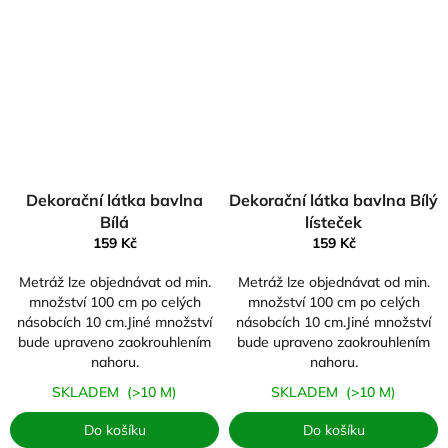
Dekorační látka bavlna
Dekorační látka bavlna Bílý
Bílá
lísteček
159 Kč
159 Kč
Metráž lze objednávat od min.
Metráž lze objednávat od min.
množství 100 cm po celých
množství 100 cm po celých
násobcích 10 cm.Jiné množství
násobcích 10 cm.Jiné množství
bude upraveno zaokrouhlením
bude upraveno zaokrouhlením
nahoru.
nahoru.
SKLADEM
(>10 M)
SKLADEM
(>10 M)
Do košíku
Do košíku