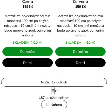
Černá
Červená
159 Kč
159 Kč
Metráž lze objednávat od min.
Metráž lze objednávat od min.
množství 100 cm po celých
množství 100 cm po celých
násobcích 10 cm.Jiné množství
násobcích 10 cm.Jiné množství
bude upraveno zaokrouhlením
bude upraveno zaokrouhlením
nahoru.
nahoru.
SKLADEM
(>10 M)
SKLADEM
(>10 M)
Do košíku
Do košíku
Detail
Detail
Načíst 12 dalších
S
1
16
t
O
r
187
položek celkem
v
á
l
n
Nahoru