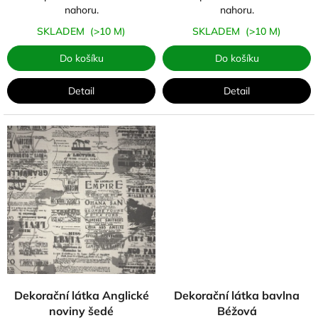
nahoru.
nahoru.
SKLADEM
(>10 M)
SKLADEM
(>10 M)
Do košíku
Do košíku
Detail
Detail
Dekorační látka Anglické
Dekorační látka bavlna
noviny šedé
Béžová