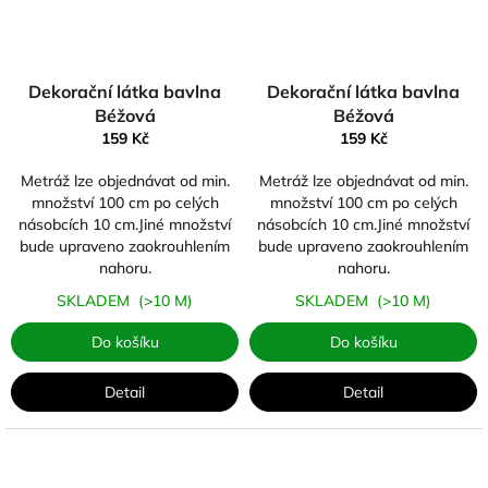
Dekorační látka bavlna
Dekorační látka bavlna
Béžová
Béžová
159 Kč
159 Kč
Metráž lze objednávat od min.
Metráž lze objednávat od min.
množství 100 cm po celých
množství 100 cm po celých
násobcích 10 cm.Jiné množství
násobcích 10 cm.Jiné množství
bude upraveno zaokrouhlením
bude upraveno zaokrouhlením
nahoru.
nahoru.
SKLADEM
(>10 M)
SKLADEM
(>10 M)
Do košíku
Do košíku
Detail
Detail