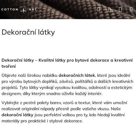
Přejít
Nák
Hledat
Přihlášení
na
obsah
koší
Dekorační látky
Dekorační látky – Kvalitní látky pro bytové dekorace a kreativní
tvoření
Objevte naši širokou nabídku
dekoračních látek
, které jsou ideální
pro výrobu bytových doplňků, závěsů, polštářků a dalších kreativních
projektů. Tyto látky vynikají vysokou kvalitou, odolností a estetickým
designem, díky kterým snadno oživíte každý interiér.
Vybírejte z pestré palety barev, vzorů a textur, které vám umožní
realizovat originální nápady přesně podle vašeho vkusu. Naše
dekorační látky
jsou perfektní volbou pro ty, kdo hledají kvalitní
materiály pro praktické i stylové dekorace.