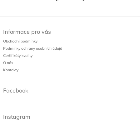
á
k
o
d
v
a
á
c
Z
n
í
á
í
p
Informace pro vás
p
r
a
Obchodní podmínky
v
t
k
Podmínky ochrany osobních údajů
í
y
Certifikáty kvality
v
O nás
ý
Kontakty
p
i
s
Facebook
u
Instagram