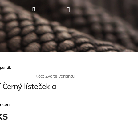
Nákupní
Hledat
Přihlášení
košík
 puntík
Kód:
Zvolte variantu
 Černý lísteček a
ocení
ks