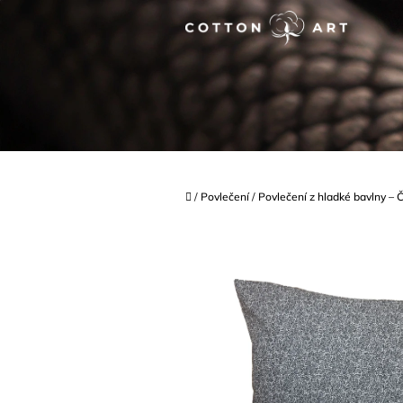
Přejít
na
obsah
Domů
/
Povlečení
/
Povlečení z hladké bavlny – Č