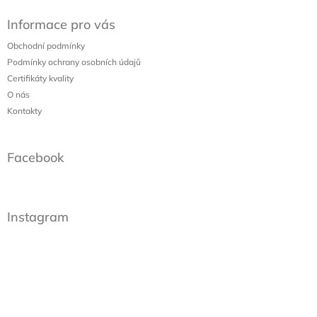
á
Informace pro vás
p
a
Obchodní podmínky
t
Podmínky ochrany osobních údajů
í
Certifikáty kvality
O nás
Kontakty
Facebook
Instagram