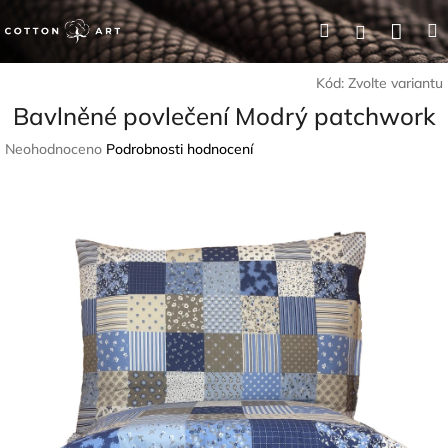
Přejít
Nák
Hledat
Přihlášení
na
obsah
koší
Kód:
Zvolte variantu
Bavlněné povlečení Modrý patchwork
Průměrné
Neohodnoceno
Podrobnosti hodnocení
hodnocení
produktu
je
0,0
z
5
hvězdiček.