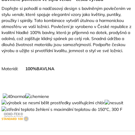
Dopřejte si pohodlí a nadčasový design s bavlněným povlečením ve
stylu
vende
, které spojuje elegantní vzory jako květiny, puntíky,
proužky i spirály. Tato kombinace vytváří útulnou a harmonickou
atmosféru ve vaší ložnici. Povlečení je vyrobeno v České republice z
kvalitní hladké 100% bavlny, která je příjemná na dotek, prodyšná a
odolná, což zajišťuje klidný spánek po celý rok. Snadná údržba a
dlouhá životnost materiálu jsou samozřejmostí. Podpořte českou
výrobu a užijte si prvotřídní kvalitu, jemnost a styl ve své ložnici.
Materiál:
100
%BAVLNA
Z