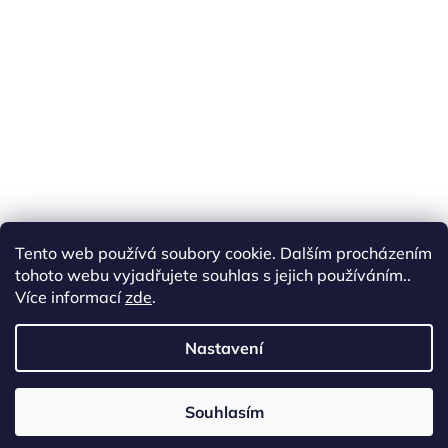
Tento web používá soubory cookie. Dalším procházením
tohoto webu vyjadřujete souhlas s jejich používáním..
Více informací
zde
.
Sledovat na Instagramu
Nastavení
cottonart.cz
Souhlasím
Copyright 2026
Cotton Art
. Všechna práva vyhrazena.
Vytvořil Shoptet