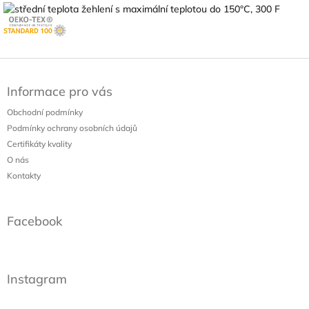
Z
á
Informace pro vás
p
a
Obchodní podmínky
t
Podmínky ochrany osobních údajů
í
Certifikáty kvality
O nás
Kontakty
Facebook
Instagram