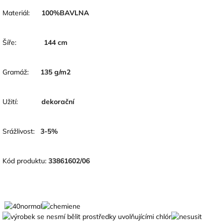
Materiál:
100
%BAVLNA
Šíře:
144
cm
Gramáž:
135 g/m2
Užití:
dekorační
Srážlivost:
3-5
%
Kód produktu:
33861602/06