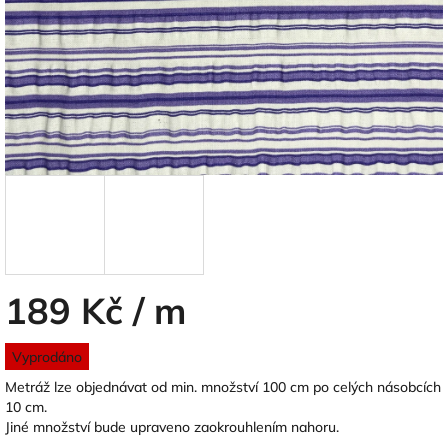
189 Kč
/ m
Měrná
Vyprodáno
cena:
Metráž lze objednávat od min. množství 100 cm po celých násobcích
10 cm.
Jiné množství bude upraveno zaokrouhlením nahoru.