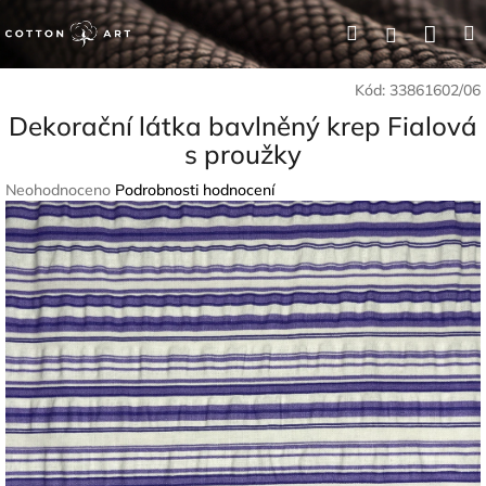
Přejít
Nák
Hledat
Přihlášení
na
obsah
koší
Kód:
33861602/06
Dekorační látka bavlněný krep Fialová
s proužky
Průměrné
Neohodnoceno
Podrobnosti hodnocení
hodnocení
produktu
je
0,0
z
5
hvězdiček.