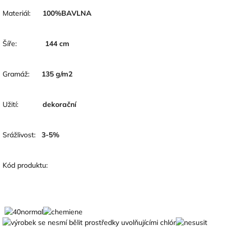
Materiál:
100
%BAVLNA
Šíře:
144
cm
Gramáž:
135 g/m2
Užití:
dekorační
Srážlivost:
3-5
%
Kód produktu: