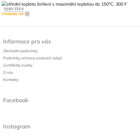
Z
á
Informace pro vás
p
a
Obchodní podmínky
t
Podmínky ochrany osobních údajů
í
Certifikáty kvality
O nás
Kontakty
Facebook
Instagram