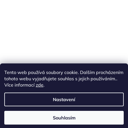
Tento web používá soubory cookie. Dalším procházením
tohoto webu vyjadřujete souhlas s jejich používáním..
Více informací
zde
.
Sledovat na Instagramu
Nastavení
cottonart.cz
Souhlasím
Copyright 2026
Cotton Art
. Všechna práva vyhrazena.
Vytvořil Shoptet