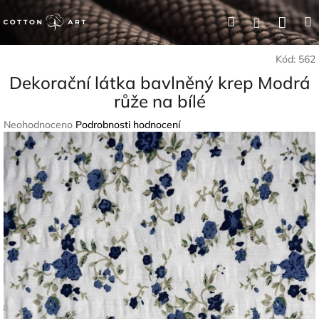
Přejít
Nák
Hledat
Přihlášení
na
obsah
koší
Kód:
562
Dekorační látka bavlněný krep Modrá
růže na bílé
Průměrné
Neohodnoceno
Podrobnosti hodnocení
hodnocení
produktu
je
0,0
z
5
hvězdiček.