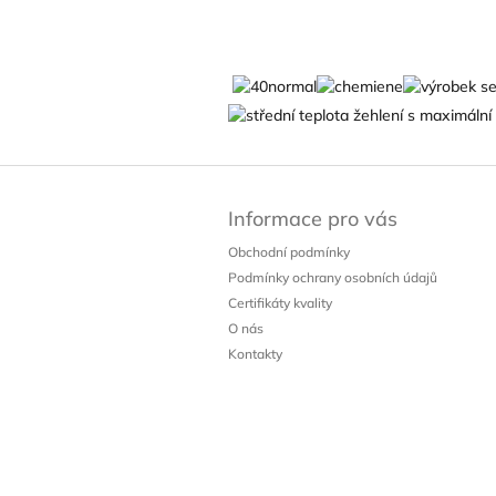
Z
á
Informace pro vás
p
a
Obchodní podmínky
t
Podmínky ochrany osobních údajů
í
Certifikáty kvality
O nás
Kontakty