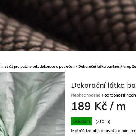
í metráž pro patchwork, dekorace a povlečení
/
Dekorační látka bavlněný krep Z
Dekorační látka ba
Průměrné
Neohodnoceno
Podrobnosti hodn
hodnocení
189 Kč
/ m
produktu
je
Měrná
0,0
Skladem
(>10 m)
cena:
z
Metráž lze objednávat od min. m
5