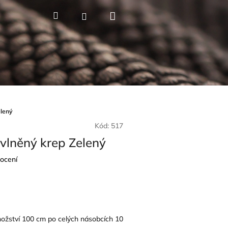
Nákupní
Hledat
Přihlášení
košík
elený
Kód:
517
vlněný krep Zelený
ocení
nožství 100 cm po celých násobcích 10