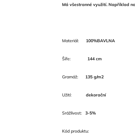
Má všestranné využití. Například na
Materiál:
100
%BAVLNA
Šíře:
144
cm
Gramáž:
135 g/m2
Užití:
dekorační
Srážlivost:
3-5
%
Kód produktu: