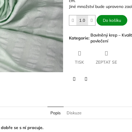
cm.
hvězdiček.
Jiné množství bude upraveno zao
Do košíku
Bavlněný krep – Kvali
Kategorie
:
povlečení
TISK
ZEPTAT SE
Twitter
Facebook
Popis
Diskuze
dobře se s ní pracuje.