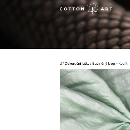
Přejít
na
obsah
Domů
/
Dekorační látky
/
Bavlněný krep – Kvalitn