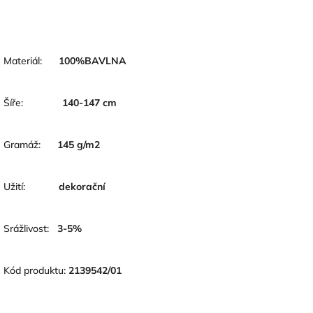
Materiál:
100
%BAVLNA
Šíře:
140-147
cm
Gramáž:
145 g/m2
Užití:
dekorační
Srážlivost:
3-5
%
Kód produktu:
2139542/01