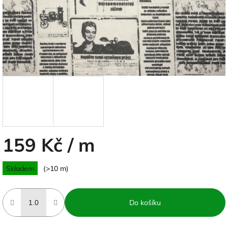
159 Kč
/ m
Měrná
Skladem
(>10 m)
cena:
Do košíku