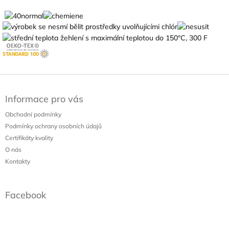
Z
á
Informace pro vás
p
a
Obchodní podmínky
t
Podmínky ochrany osobních údajů
í
Certifikáty kvality
O nás
Kontakty
Facebook