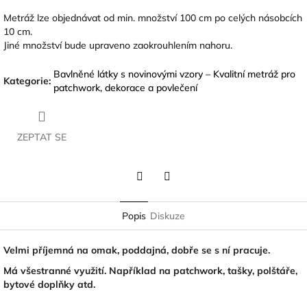
Metráž lze objednávat od min. množství 100 cm po celých násobcích
10 cm.
Jiné množství bude upraveno zaokrouhlením nahoru.
Bavlněné látky s novinovými vzory – Kvalitní metráž pro
Kategorie
:
patchwork, dekorace a povlečení
ZEPTAT SE
Twitter
Facebook
Popis
Diskuze
Velmi příjemná na omak, poddajná, dobře se s ní pracuje.
Má všestranné využití. Například na patchwork, tašky, polštáře,
bytové doplňky atd.