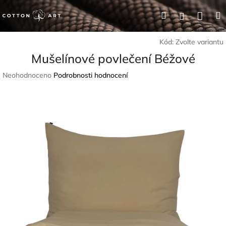
Přejít
Nák
Hledat
Přihlášení
na
obsah
koší
Kód:
Zvolte variantu
Mušelínové povlečení Béžové
Průměrné
Neohodnoceno
Podrobnosti hodnocení
hodnocení
produktu
je
0,0
z
5
hvězdiček.