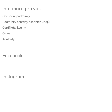
á
Informace pro vás
p
a
Obchodní podmínky
t
Podmínky ochrany osobních údajů
í
Certifikáty kvality
O nás
Kontakty
Facebook
Instagram