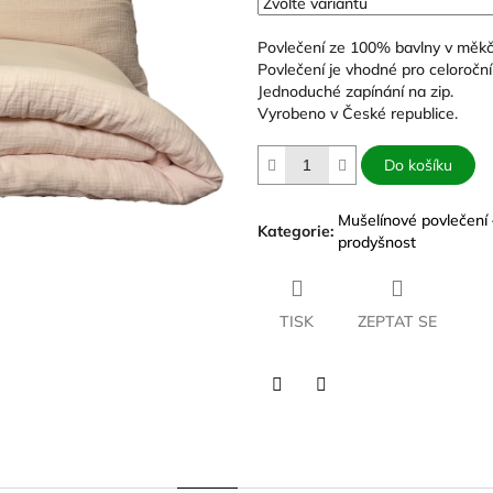
hvězdiček.
Povlečení ze 100% bavlny v měk
Povlečení je vhodné pro celoroční 
Jednoduché zapínání na zip.
Vyrobeno v České republice.
Do košíku
Mušelínové povlečení 
Kategorie
:
prodyšnost
TISK
ZEPTAT SE
Twitter
Facebook