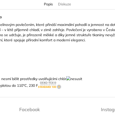
Popis
Diskuze
a
šelínovým povlečením, které přináší maximální pohodlí a jemnost na d
ití – v létě příjemně chladí, v zimě zahřeje. Povlečení je vyrobeno v Čes
o se udržuje, je přirozeně měkké a díky jemné struktuře tkaniny nevy
í, které spojuje přírodní komfort a moderní eleganci.
Facebook
Insta