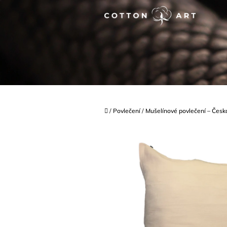
Přejít
na
obsah
Domů
/
Povlečení
/
Mušelínové povlečení – Česká