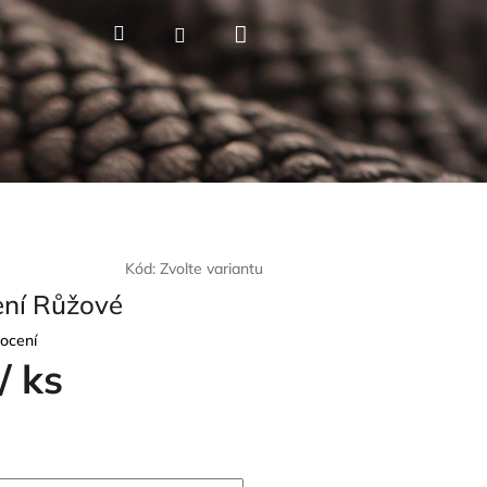
Nákupní
Hledat
Přihlášení
košík
Kód:
Zvolte variantu
ení Růžové
ocení
/ ks