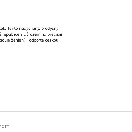
otek. Tento nadýchaný, prodyšný
ké republice s důrazem na precizní
žaduje žehlení. Podpořte českou
gram