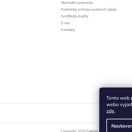
a
Obchodní podmínky
t
Podmínky ochrany osobních údajů
í
Certifikáty kvality
O nás
Kontakty
Tento web 
webu vyjadř
zde
.
Nastaven
Copyright 2026
Cotton Art
. Všechna práva 