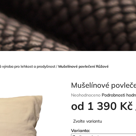
 výroba pro lehkost a prodyšnost
/
Mušelínové povlečení Růžové
Mušelínové povleč
Průměrné
Neohodnoceno
Podrobnosti hodn
hodnocení
od
1 390 Kč
produktu
je
Měrná
0,0
Zvolte variantu
cena:
z
Varianta:
5