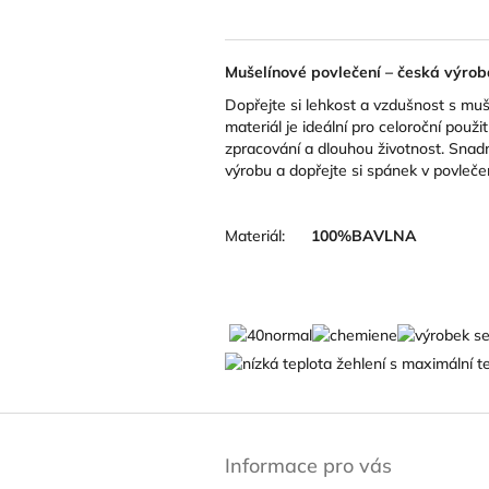
Mušelínové povlečení – česká výrob
Dopřejte si lehkost a vzdušnost s mu
materiál je ideální pro celoroční použ
zpracování a dlouhou životnost. Snadn
výrobu a dopřejte si spánek v povlečen
Materiál:
100
%BAVLNA
Z
á
Informace pro vás
p