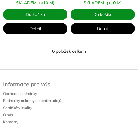
SKLADEM
(>10 M)
SKLADEM
(>10 M)
Do košíku
Do košíku
Detail
Detail
6
položek celkem
O
v
l
á
Z
d
á
a
Informace pro vás
p
c
a
í
Obchodní podmínky
t
p
Podmínky ochrany osobních údajů
í
r
Certifikáty kvality
v
O nás
k
Kontakty
y
v
ý