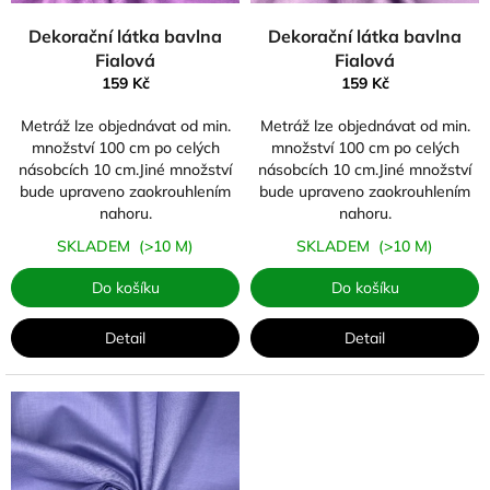
k
Dekorační látka bavlna
Dekorační látka bavlna
t
Fialová
Fialová
ů
159 Kč
159 Kč
Metráž lze objednávat od min.
Metráž lze objednávat od min.
množství 100 cm po celých
množství 100 cm po celých
násobcích 10 cm.Jiné množství
násobcích 10 cm.Jiné množství
bude upraveno zaokrouhlením
bude upraveno zaokrouhlením
nahoru.
nahoru.
SKLADEM
(>10 M)
SKLADEM
(>10 M)
Do košíku
Do košíku
Detail
Detail