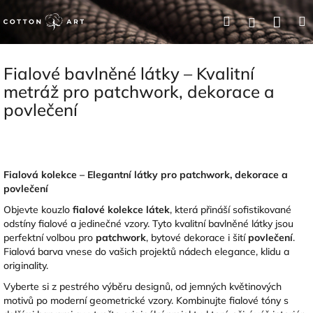
Přejít
Nák
Hledat
Přihlášení
na
obsah
koší
Fialové bavlněné látky – Kvalitní
metráž pro patchwork, dekorace a
povlečení
Fialová kolekce – Elegantní látky pro patchwork, dekorace a
povlečení
Objevte kouzlo
fialové kolekce látek
, která přináší sofistikované
odstíny fialové a jedinečné vzory. Tyto kvalitní bavlněné látky jsou
perfektní volbou pro
patchwork
, bytové dekorace i šití
povlečení
.
Fialová barva vnese do vašich projektů nádech elegance, klidu a
originality.
Vyberte si z pestrého výběru designů, od jemných květinových
motivů po moderní geometrické vzory. Kombinujte fialové tóny s